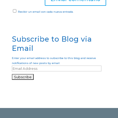
Recibir un email con cada nueva entrada.
Subscribe to Blog via
Email
Enter your email address to subscribe to this blog and receive
notifications of new posts by email.
E
m
a
i
l
A
d
d
r
e