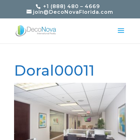
+1 (888) 480 – 4669
join@DecoNovaFlorida.com
Doral00011