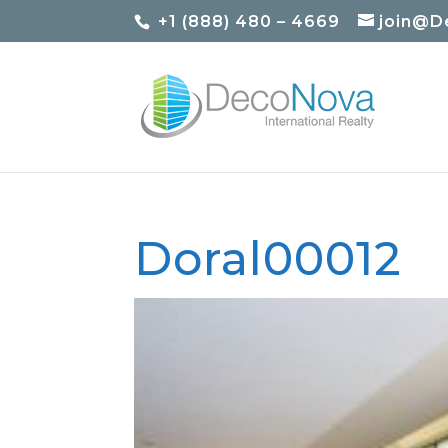
+1 (888) 480 – 4669
join@D
Doral00012